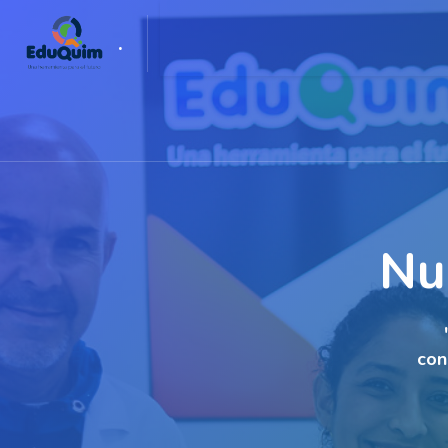
Salta [Cocoon] Slider style 1
.
PÁGINA PRINCIPAL
MÁS
Nu
con