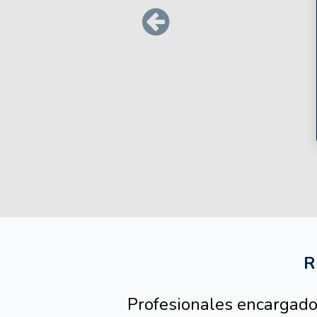
Précédent
Salta [Cocoon] Custom HTML
R