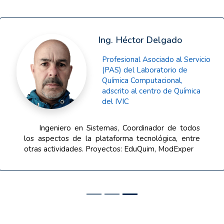
Dr. Fernando Ruette
Investigador Titular Longevo
del Laboratio de Química
Computacional, adscrito al
Centro de Química del IVIC
Jefe del Laboratorio de Química
Computacional. PhD en Química de la Universidad
de Arkansas, USA; Proyectos actuales: Modelos e
interrelaciones en áreas de la Química Cuántica,
Dinámica Molecular y de Fluidos; Catalizadores de
un simple átomo; Superficies en sólidos; Interfaces;
EduQuim; software para la industria. Publicaciones:
Revistas arbitradas: 173; Revistas internacionales:
125; Revistas Nacionales: 15.