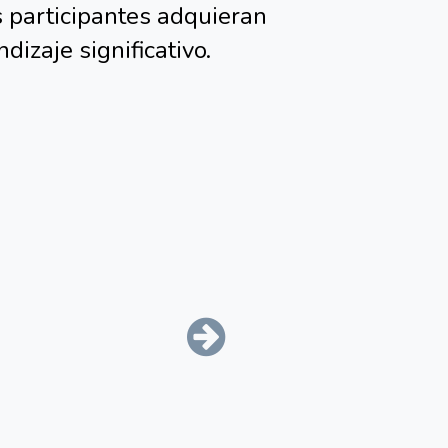
 herramientas adecuadas,
s participantes adquieran
izaje significativo.
Suivant