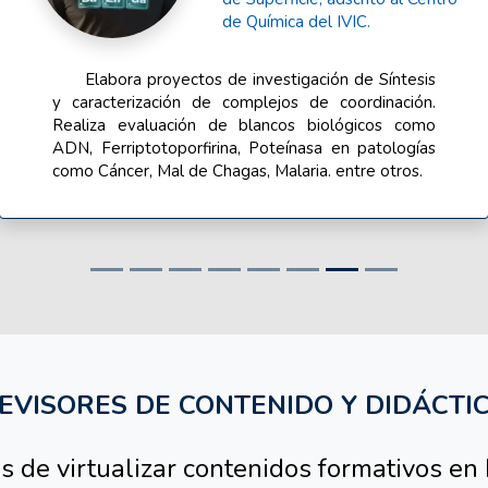
MSc. Gaudy Rodríguez
Profesional Asociada a la
Investigación (PAI) del
Laboratorio de Físico Química
de Superficie, adscrito al Centro
de Química del IVIC.
Desarrolladora de los Contenidos de Tercer
año, incluyendo clases, ejercicios resueltos,
minijuegos, reto al conocimiento y ¿Sabias Qué?
EVISORES DE CONTENIDO Y DIDÁCTI