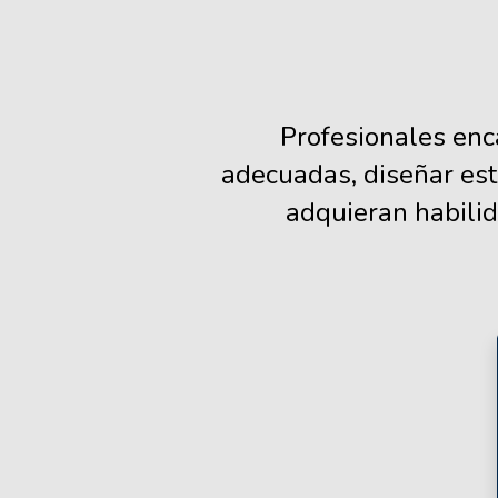
Salta [Cocoon] Custom HTML
Profesionales enc
adecuadas, diseñar estr
adquieran habilid