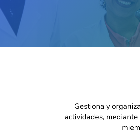
Salta al contenido principal
Salta [Cocoon] Custom HTML
Gestiona y organiza
actividades, mediante 
miemb